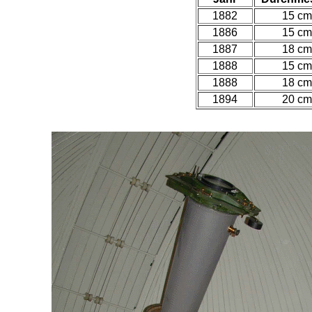
1882
15 cm
1886
15 cm
1887
18 cm
1888
15 cm
1888
18 cm
1894
20 cm