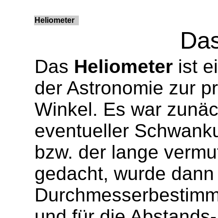
Heliometer
Das
Das
Heliometer
ist e
der Astronomie zur p
Winkel. Es war zunäc
eventueller Schwan
bzw. der lange verm
gedacht, wurde dann 
Durchmesserbestimm
und für die Abstands