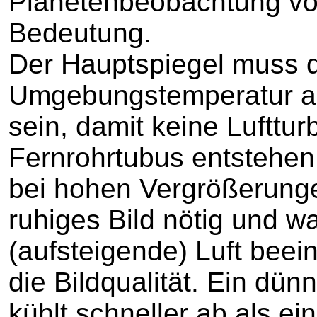
Planetenbeobachtung v
Bedeutung.
Der Hauptspiegel muss d
Umgebungstemperatur a
sein, damit keine Lufttu
Fernrohrtubus entstehen
bei hohen Vergrößerunge
ruhiges Bild nötig und 
(aufsteigende) Luft beei
die Bildqualität. Ein dün
kühlt schneller ab als ei