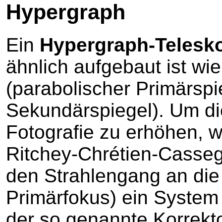
Hypergraph
Ein
Hypergraph-Telesk
ähnlich aufgebaut ist wi
(parabolischer Primärspi
Sekundärspiegel). Um die
Fotografie zu erhöhen, 
Ritchey-Chrétien-Casseg
den Strahlengang an die
Primärfokus) ein System 
der so genannte Korrekt