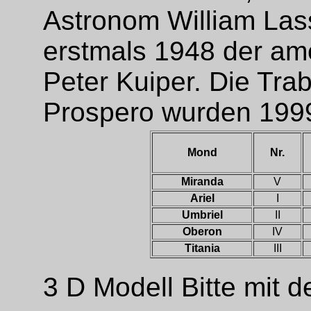
Astronom William Las
erstmals 1948 der am
Peter Kuiper. Die Tr
Prospero wurden 1999
Mond
Nr.
Miranda
V
Ariel
I
Umbriel
II
Oberon
IV
Titania
III
3 D Modell Bitte mit 