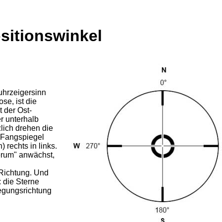
sitionswinkel
uhrzeigersinn
se, ist die
 der Ost-
r unterhalb
zlich drehen die
 Fangspiegel
) rechts in links.
herum" anwächst,
 Richtung. Und
 die Sterne
egungsrichtung