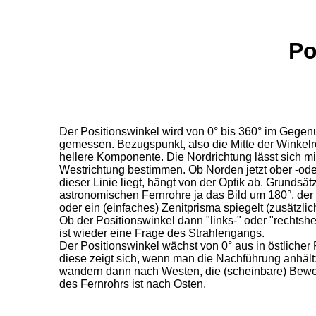
Po
Der Positionswinkel wird von 0° bis 360° im Gegen
gemessen. Bezugspunkt, also die Mitte der Winkelro
hellere Komponente. Die Nordrichtung lässt sich mit
Westrichtung bestimmen. Ob Norden jetzt ober -ode
dieser Linie liegt, hängt von der Optik ab. Grundsät
astronomischen Fernrohre ja das Bild um 180°, der
oder ein (einfaches) Zenitprisma spiegelt (zusätzlich
Ob der Positionswinkel dann "links-" oder "rechts
ist wieder eine Frage des Strahlengangs.
Der Positionswinkel wächst von 0° aus in östlicher
diese zeigt sich, wenn man die Nachführung anhält:
wandern dann nach Westen, die (scheinbare) Bew
des Fernrohrs ist nach Osten.