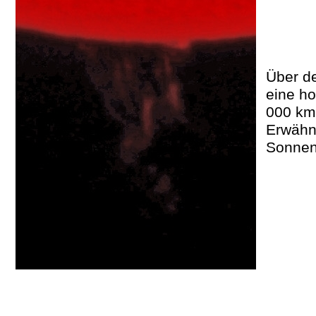
Über de
eine ho
000 km
Erwähn
Sonnen