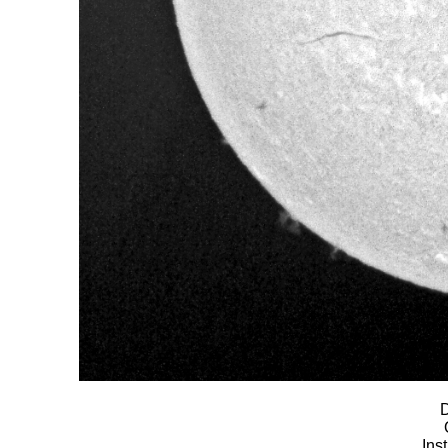
D
Ins