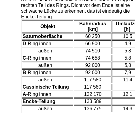
rechten Teil des Rings. Dicht vor dem Ende ist eine
schwache Lücke zu erkennen, das ist eindeutig die
Encke-Teilung
Bahnradius
Umlaufze
Objekt
[km]
[h]
Saturnoberfläche
60 250
10,5
D
-Ring innen
66 900
4,9
außen
74 510
5,8
C
-Ring innen
74 658
5,8
außen
92 000
5,8
B
-Ring innen
92 000
7,9
außen
117 580
11,4
Cassinische Teilung
117 580
A
-Ring innen
122 170
12,1
Encke-Teilung
133 589
außen
136 775
14,3