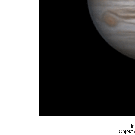
I
Objekti