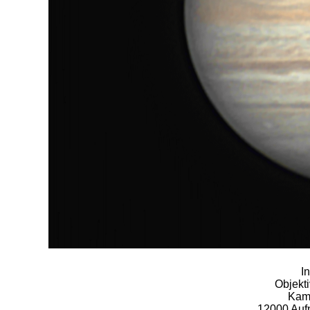
I
Objekt
Kam
12000 Auf