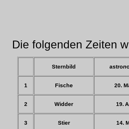
Die folgenden Zeiten wu
Sternbild
astro
n
1
Fische
20. Mä
2
Widder
19. A
3
Stier
14. M