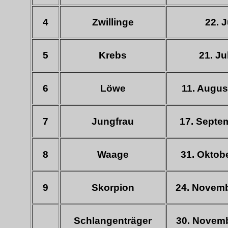
4
Zwillinge
22. J
5
Krebs
21. Ju
6
Löwe
11. Augus
7
Jungfrau
17. Septem
8
Waage
31. Oktob
9
Skorpion
24. Novemb
Schlangenträger
30. Novemb